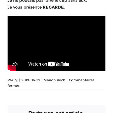
Je ne pouvais pas faire le clip sans eux.
Je vous présente
REGARDE
.
Par
pj
|
2019-06-27
|
Marion Roch
|
Commentaires
sur
fermés
Nouveau
Clip
–
Regarde