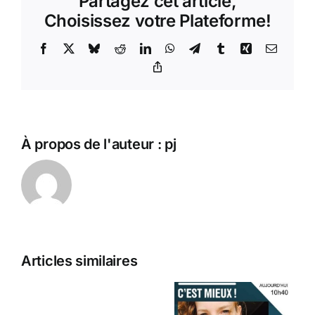
Partagez cet article,
!
Choisissez votre Plateforme!
Facebook
X
Bluesky
Reddit
LinkedIn
WhatsApp
Telegram
Tumblr
Xing
Email
Copy
Link
À propos de l'auteur :
pj
Articles similaires
Nouveau