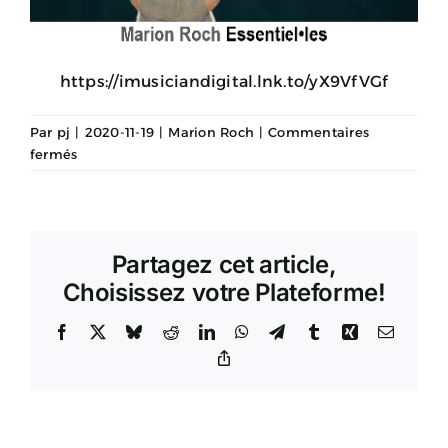
https://imusiciandigital.lnk.to/yX9VfVGf
Par
pj
|
2020-11-19
|
Marion Roch
|
Commentaires
sur
fermés
Nouveau
Single
!
Essentiel•les
Partagez cet article,
Choisissez votre Plateforme!
Facebook
X
Bluesky
Reddit
LinkedIn
WhatsApp
Telegram
Tumblr
Xing
Email
Copy
Link